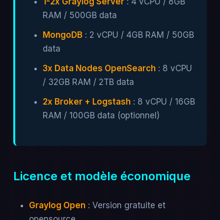
1-2x Graylog Server
: 4 vCPU / 8GB
RAM / 500GB data
MongoDB
: 2 vCPU / 4GB RAM / 50GB
data
3x Data Nodes OpenSearch
: 8 vCPU
/ 32GB RAM / 2TB data
2x Broker + Logstash
: 8 vCPU / 16GB
RAM / 100GB data (optionnel)
Licence et modèle économique
Graylog Open
: Version gratuite et
opensource